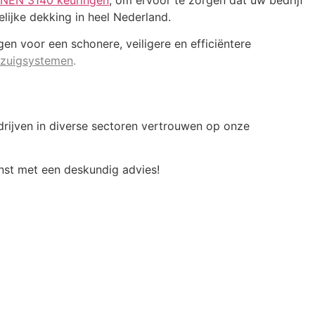
f NEN 3140 keuringen
, om ervoor te zorgen dat uw bedrijf
elijke dekking in heel Nederland.
n voor een schonere, veiligere en efficiëntere
afzuigsystemen
.
ijven in diverse sectoren vertrouwen op onze
nst met een deskundig advies!