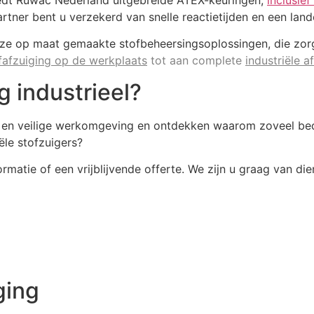
edt Ruwac Nederland uitgebreide ATEX-keuringen,
inclusie
rtner bent u verzekerd van snelle reactietijden en een land
e op maat gemaakte stofbeheersingsoplossingen, die zorge
fafzuiging op de werkplaats
tot aan complete
industriële 
g industrieel?
 en veilige werkomgeving en ontdekken waarom zoveel bedr
ële stofzuigers?
tie of een vrijblijvende offerte. We zijn u graag van die
ging