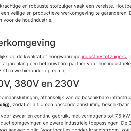
krachtige en robuuste stofzuiger vaak een vereiste. Hout
 een veilige en productieve werkomgeving te garanderen.
n voor de houtindustrie.
werkomgeving
lijks op de kwalitatief hoogwaardige
industriestofzuigers
, 
 al jarenlang een betrouwbare partner voor hun industriël
etten we hieronder op een rij:
00V, 380V en 230V
troomaansluitingen, afhankelijk van de beschikbare infrastr
lig)
, zodat er altijd een passende aansluiting beschikbaar
 voor zwaar en continu gebruik, met vermogens tot 7,5 kW e
uctieomgevingen en zware industriële toepassingen. De 380
og aanwezig zijn. Voor locaties zonder krachtstroom, zoals