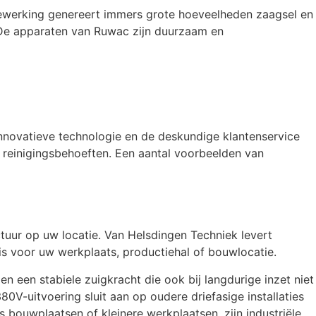
bewerking genereert immers grote hoeveelheden zaagsel en
 De apparaten van Ruwac zijn duurzaam en
innovatieve technologie en de deskundige klantenservice
e reinigingsbehoeften. Een aantal voorbeelden van
uctuur op uw locatie. Van Helsdingen Techniek levert
 is voor uw werkplaats, productiehal of bouwlocatie.
n een stabiele zuigkracht die ook bij langdurige inzet niet
V-uitvoering sluit aan op oudere driefasige installaties
 bouwplaatsen of kleinere werkplaatsen, zijn industriële